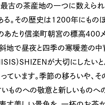
本最古の茶産地の一つに数えられ
る。その歴史は1200年にものぼ
のあたり信楽町朝宮の標高400
斜地で昼夜と四季の寒暖差の中
ISIS)SHIZENが大切にしたい
まっています。季節の移ろいや、そ
古いものへの敬意と新しいものへ
を表す美しい景色を、一杯のお茶