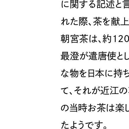
に関する記述と
れた際、茶を献上
朝宮茶は、約12
最澄が遣唐使と
な物を日本に持
て、それが近江
の当時お茶は楽
たようです。