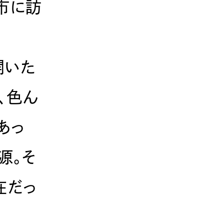
市に訪
開いた
、色ん
あっ
源。そ
在だっ