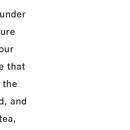
 under
ture
our
e that
 the
ld, and
tea,