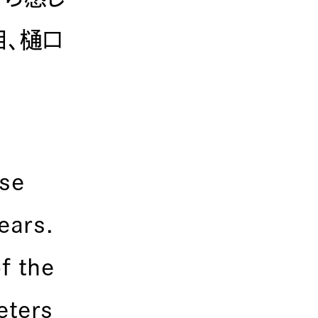
目、樋口
ese
ears.
f the
eters