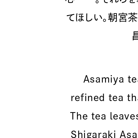
てほしい。朝宮茶
Asamiya te
refined tea th
The tea leave
Shigaraki As