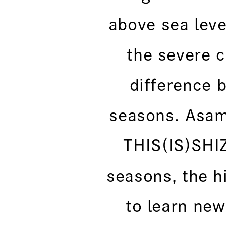
above sea lev
the severe c
difference 
seasons. Asam
THIS(IS)SHIZ
seasons, the hi
to learn ne