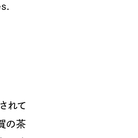
s.
されて
賀の茶