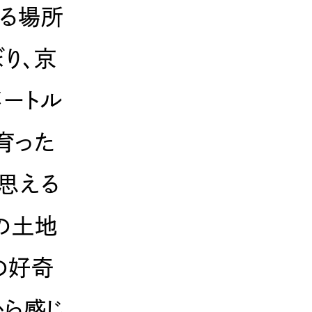
る場所
り、京
メートル
育った
と思える
の土地
の好奇
から感じ